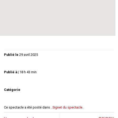
fantastique.
Texte original.
www.theatre-solaire.com
WWW.CULTURE-MAISONDELEAU.COM
Publié le
29 avril 2025
Publié à
|
18 h 43 min
Catégorie
Ce spectacle a été posté dans .
Signet du spectacle
.