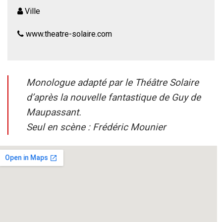
Ville
www.theatre-solaire.com
Monologue adapté par le Théâtre Solaire
d’après la nouvelle fantastique de Guy de
Maupassant.
Seul en scène : Frédéric Mounier
« Dans son journal intime, un homme note au fil des jours
l’apparition de phénomènes étranges et inexplicables chez
lui. Il décide d’enquêter. Suivons-le, de la curiosité à la peur
puis de la fièvre à la folie… »
La beauté de l’écriture de Maupassant au profit d’une
histoire qui vous fera frissonner devant un suspense