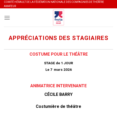
Skip
COMITÉ HÉRAULT DE LA FÉDÉRATION NATIONALE DES COMPAGNIES DE THÉÂTRE
AMATEUR
to
content
APPRÉCIATIONS DES STAGIAIRES
COSTUME POUR LE THÉÂTRE
STAGE de 1
JOUR
Le 7 mars 2026
ANIMATRICE
INTERVENANTE
CÉCILE BARRY
Costumière de théâtre