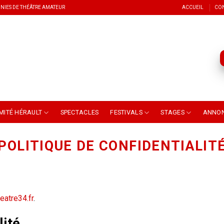
NIES DE THÉÂTRE AMATEUR
ACCUEIL
CO
MITÉ HÉRAULT
SPECTACLES
FESTIVALS
STAGES
ANNO
POLITIQUE DE CONFIDENTIALIT
heatre34.fr
.
lité