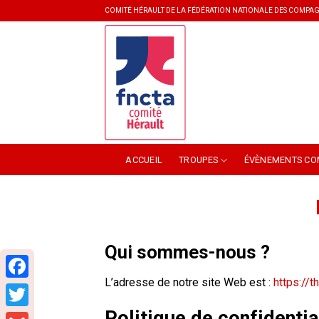
Skip
COMITÉ HÉRAULT DE LA FÉDÉRATION NATIONALE DES COMPAG
to
content
ACCUEIL
TROUPES
ÉVÈNEMENTS CO
Qui sommes-nous ?
L’adresse de notre site Web est :
https://t
Facebook
Politique de confidentia
Twitter