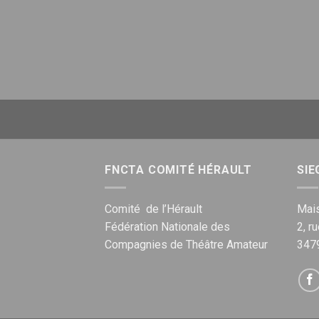
FNCTA COMITÉ HÉRAULT
SIE
Comité de l’Hérault
Mais
Fédération Nationale des
2, r
Compagnies de Théâtre Amateur
347