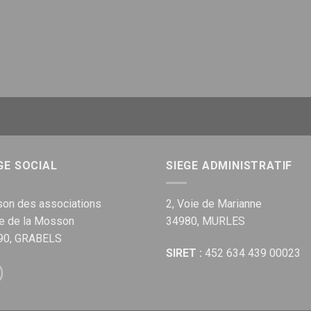
GE SOCIAL
SIEGE ADMINISTRATIF
on des associations
2, Voie de Marianne
ue de la Mosson
34980, MURLES
90, GRABELS
SIRET :
452 634 439 00023