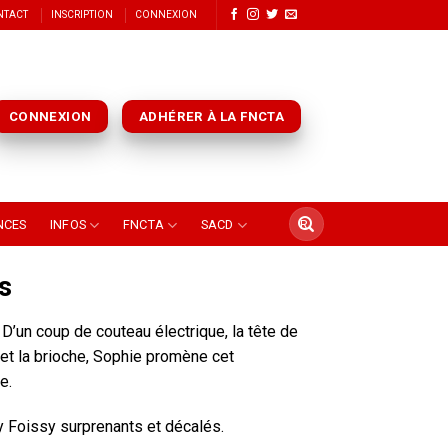
NTACT
INSCRIPTION
CONNEXION
CONNEXION
ADHÉRER À LA FNCTA
NCES
INFOS
FNCTA
SACD
s
D’un coup de couteau électrique, la tête de
 et la brioche, Sophie promène cet
e.
y Foissy surprenants et décalés.