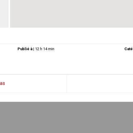
Publié à
|
12 h 14 min
Caté
ras