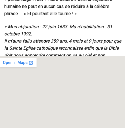
humaine ne peut en aucun cas se réduire à la célèbre
phrase « Et pourtant elle tourne ! »
« Mon abjuration : 22 juin 1633. Ma réhabilitation : 31
octobre 1992.
Il m’aura fallu attendre 359 ans, 4 mois et 9 jours pour que
la Sainte Eglise catholique reconnaisse enfin que la Bible
doit nous apprendre comment on va au ciel et non
comment va le ciel ! »
Galileo Galilei
Mise en scène et Interprétation : Philippe Guy
Avec la participation de Ambre Guy Vernassal
Création et régie lumières : Roger Beille
Régie son : Christiane Guy