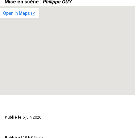
Mise en scène :
Philippe GUY
Thierry BONGRAND
Fred
Claude BEDOS
Vincent
Sylvie FRICERO
Blanche
Badou DURAND
Marie
Martine DIET
Lily
Franck GELABERT
Bob
Dany BEILLE
L’Assistante
Régie Lumières :
Roger BEILLE /
Régie son :
Christiane
GUY
Le Théâtre du Triangle –
philippeguy@hotmail.fr
/
06.51.28.30.05 /
www.theatredutriangle.com
Publié le
5 juin 2026
Publié à
|
19 h 05 min