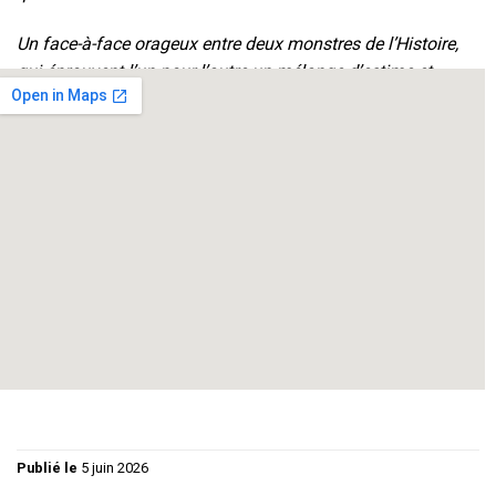
Un face-à-face orageux entre deux monstres de l’Histoire,
qui éprouvent l’un pour l’autre un mélange d’estime et
d’agacement, de fascination et d’exaspération.
Charles de Gaulle…………………
Michel MIFSUD
Winston Churchill………………….
Philippe GUY
Mise en scène :
Philippe GUY
Publié le
5 juin 2026