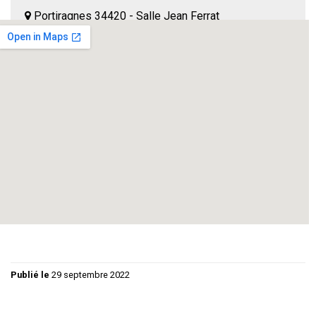
Portiragnes 34420 - Salle Jean Ferrat
Portiragnes loisirs
--
Comédie de Marc Camoletti
. Si un mari tient à sa femme,
c’est qu’il l’aime sans aucun doutes. Pour peu qu’un autre
homme tente de lui prendre il n’a plus qu’une seule idée en
tête : la vengeance, car c’est la jalousie qui le pousse !
Publié le
29 septembre 2022