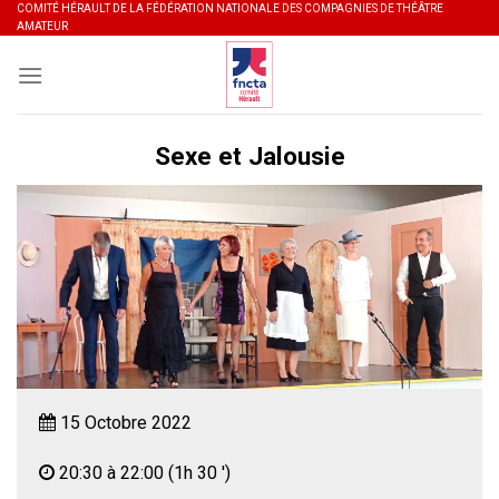
Skip
COMITÉ HÉRAULT DE LA FÉDÉRATION NATIONALE DES COMPAGNIES DE THÉÂTRE
AMATEUR
to
content
Sexe et Jalousie
15 Octobre 2022
20:30 à 22:00
(1h 30 ')