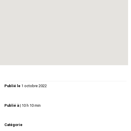
comédiens :
Agrippine
: Joelle Guénier Amsallem,
Albine
: Marie Odile Phung,
Britannicus
: Florimond Tempie,
Burrhus
: Vincent Perret ),
Junie
: Isabelle Sibille,
Narcisse
: Laurent Garnier ,
Néron
: Frederic Lephay
Costumes : Céline Arrufat, Lumières : Michel Penalver,
maquette : Jean-roger Grais
Mise en scène : Jean-pierre Albe
Publié le
1 octobre 2022
Publié à
|
10 h 10 min
Catégorie