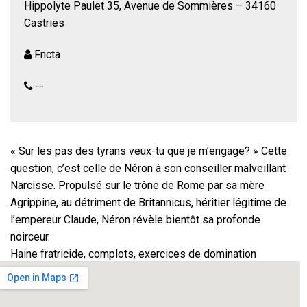
Hippolyte Paulet 35, Avenue de Sommières – 34160
Castries
Fncta
--
« Sur les pas des tyrans veux-tu que je m’engage? » Cette
question, c’est celle de Néron à son conseiller malveillant
Narcisse. Propulsé sur le trône de Rome par sa mère
Agrippine, au détriment de Britannicus, héritier légitime de
l’empereur Claude, Néron révèle bientôt sa profonde
noirceur.
Haine fratricide, complots, exercices de domination
politique et psychologique : l’histoire romaine cristallise les
enjeux de pouvoir qui transcendent les époques.