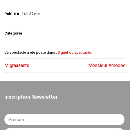
Publié à
|
14 h 37 min
Catégorie
Ce spectacle a été posté dans .
Signet du spectacle
.
Migraaaants
Monsieur Amédée
Inscription Newsletter