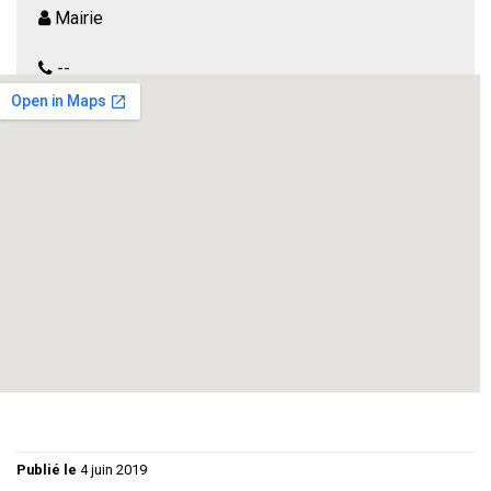
Mairie
--
Comédie de boulevard de Alain Reynaud Fourton.
Durée : 1h45
Un professeur de Français à la retraite, menant une vie
calme et rangée, se retrouve embarqué dans toute une
série de situations rocambolesques et inattendues qui
bouleverse son quotidien.
Publié le
4 juin 2019