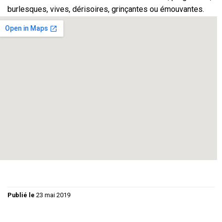
burlesques, vives, dérisoires, grinçantes ou émouvantes.
Tout en prenant par l’humour le contre pied de cette
actualité humaine et tragique, l’auteur y entremêle les
destins de réfugiés, de passeurs, d’habitants de pays
traversés mais aussi de commerçants et de dirigeants
politiques européens, tous »embarqués » dans la même
histoire.
Une pièce sans début ni fin où chacun, dans sa différence
et selon son environnement et ses conditions de vie,
exprime ‘’sa’’ vision du monde, ses convictions, ses
questions, ses inquiétudes mais aussi ses rêves.
Publié le
23 mai 2019