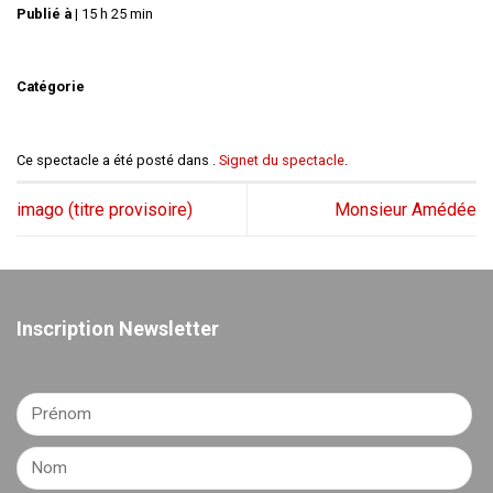
Publié à
|
15 h 25 min
Catégorie
Ce spectacle a été posté dans .
Signet du spectacle
.
imago (titre provisoire)
Monsieur Amédée
Inscription Newsletter