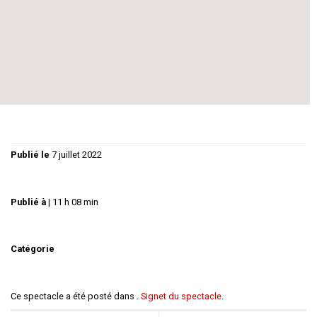
Winston Churchill………………….
Philippe GUY
Régie :
Christiane GUY
Graphisme :
Florence GUY
Publié le
7 juillet 2022
Publié à
|
11 h 08 min
Catégorie
Ce spectacle a été posté dans .
Signet du spectacle
.