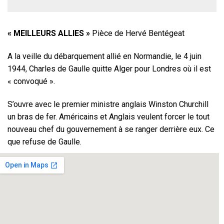
« MEILLEURS ALLIES »
Pièce de Hervé Bentégeat
A la veille du débarquement allié en Normandie, le 4 juin
1944, Charles de Gaulle quitte Alger pour Londres où il est
« convoqué ».
S’ouvre avec le premier ministre anglais Winston Churchill
un bras de fer. Américains et Anglais veulent forcer le tout
nouveau chef du gouvernement à se ranger derrière eux. Ce
que refuse de Gaulle.
Un face-à-face orageux entre deux monstres de l’Histoire,
qui éprouvent l’un pour l’autre un mélange d’estime et
d’agacement, de fascination et d’exaspération.
Charles de Gaulle…………………
Michel MIFSUD