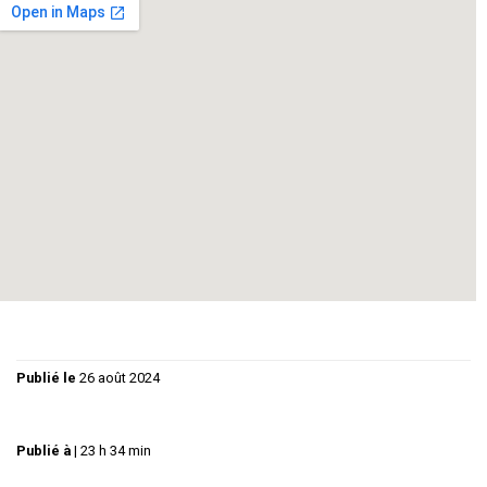
Un face-à-face orageux entre deux monstres de l’Histoire,
qui éprouvent l’un pour l’autre un mélange d’estime et
d’agacement, de fascination et d’exaspération.
Charles de Gaulle…………………
Michel MIFSUD
Winston Churchill………………….
Philippe GUY
Régie :
Christiane GUY
Graphisme :
Florence GUY
Publié le
26 août 2024
Publié à
|
23 h 34 min