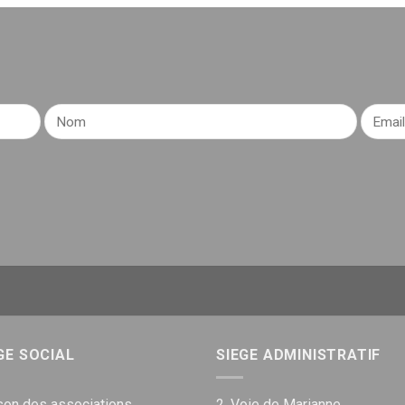
GE SOCIAL
SIEGE ADMINISTRATIF
on des associations
2, Voie de Marianne