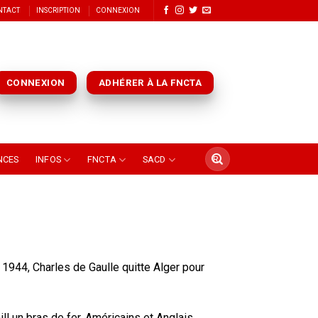
NTACT
INSCRIPTION
CONNEXION
CONNEXION
ADHÉRER À LA FNCTA
NCES
INFOS
FNCTA
SACD
n 1944, Charles de Gaulle quitte Alger pour
ll un bras de fer. Américains et Anglais