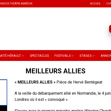
NIES DE THÉÂTRE AMATEUR
ACCUEIL
CO
MITÉ HÉRAULT
SPECTACLES
FESTIVALS
STAGES
ANNO
MEILLEURS ALLIES
« MEILLEURS ALLIES »
Pièce de Hervé Bentégeat
A la veille du débarquement allié en Normandie, le 4 jui
Londres où il est « convoqué ».
S’ouvre avec le premier ministre anglais Winston Churchi