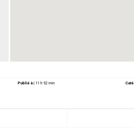
Publié à
|
11 h 52 min
Caté