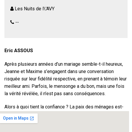
Les Nuits de l\'AVY
--
Eric ASSOUS
Après plusieurs années d’un mariage semble-t-il heureux,
Jeanne et Maxime s’engagent dans une conversation
risquée sur leur fidélité respective, en prenant à témoin leur
meilleur ami. Parfois, le mensonge a du bon, mais une fois
la vérité révélée, il n’est pas sans conséquences.
Alors à quoi tient la confiance ? La paix des ménages est-
elle une naïve illusion ?
Le spectateur assiste à un jeu cruel et ô combien
dangereux dont personne ne sortira indemne.