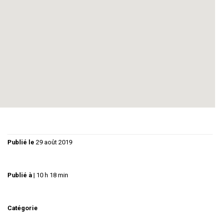
«L’illusion conjugale » est une comédie sur l’amour, l’amitié
et le couple. Incisif et grinçant, en équilibre constant entre
le rire, la légèreté et la gravité, l’auteur nous régale une fois
encore avec les thèmes qu’il maîtrise à la perfection, et ses
répliques délicieusement perfides font merveille.
Sous des allures légères, la pièce est une comédie
moderne, aussi subtile que corrosive, qui ravit…
Publié le
29 août 2019
Publié à
|
10 h 18 min
Catégorie