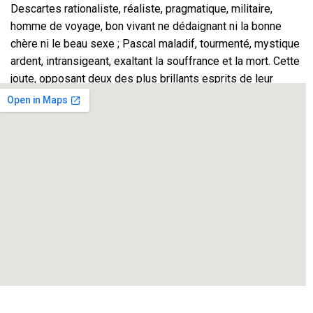
Descartes rationaliste, réaliste, pragmatique, militaire,
homme de voyage, bon vivant ne dédaignant ni la bonne
chère ni le beau sexe ; Pascal maladif, tourmenté, mystique
ardent, intransigeant, exaltant la souffrance et la mort. Cette
joute, opposant deux des plus brillants esprits de leur
siècle, donne à voir et à entendre des désaccords toujours
d’actualité. Loin des déclamations ennuyeuses du théâtre
didactique, ces lointaines paroles échangées sont un exact
miroir tendu à notre propre temps.
René Descartes
Blaise Pascal…………
………. Philippe GUY /
Jean-Baptiste GUY
www.theatredutriangle.com