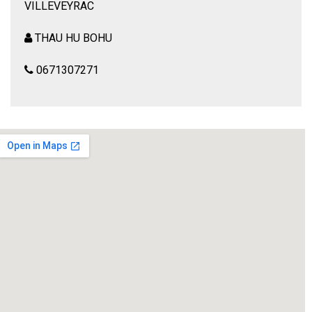
VILLEVEYRAC
THAU HU BOHU
0671307271
Une comédie douce-amère d’après Annick Bruyas.
Le mariage de Maud et Victor tourne au grand déballage.
La soirée devient de plus en plus animée au fur et à mesure
que l’alcool délie les langues.
Les spectateurs témoins assistent à la fête, regardent en
riant les invités se débattre dans leurs mensonges et leurs
travers…
Jusqu’où iront-ils ?
Vive les mariés !!! Ils se marièrent et eurent beaucoup
d’enfants. Pas si sûr…