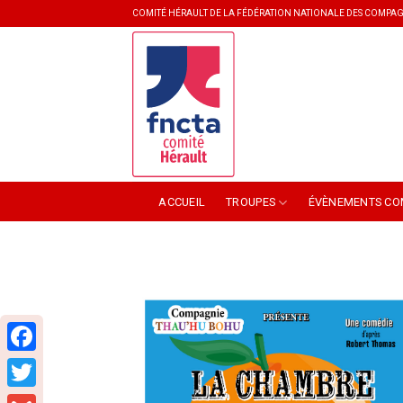
Skip
COMITÉ HÉRAULT DE LA FÉDÉRATION NATIONALE DES COMPAG
to
content
ACCUEIL
TROUPES
ÉVÈNEMENTS CO
Facebook
Twitter