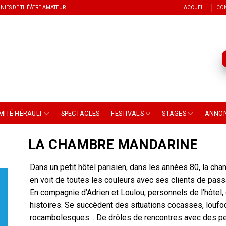
NIES DE THÉÂTRE AMATEUR
ACCUEIL
CO
MITÉ HÉRAULT
SPECTACLES
FESTIVALS
STAGES
ANNO
LA CHAMBRE MANDARINE
Dans un petit hôtel parisien, dans les années 80, la ch
en voit de toutes les couleurs avec ses clients de pass
En compagnie d’Adrien et Loulou, personnels de l’hôtel, 
histoires. Se succèdent des situations cocasses, loufo
rocambolesques… De drôles de rencontres avec des p