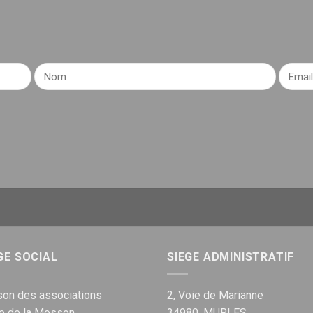
GE SOCIAL
SIEGE ADMINISTRATIF
on des associations
2, Voie de Marianne
ue de la Mosson
34980, MURLES