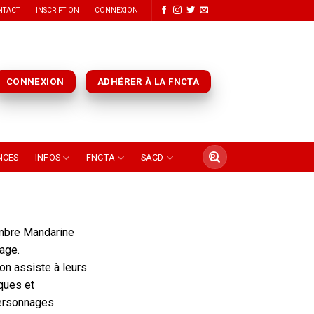
NTACT
INSCRIPTION
CONNEXION
CONNEXION
ADHÉRER À LA FNCTA
NCES
INFOS
FNCTA
SACD
ambre Mandarine
age.
on assiste à leurs
ques et
ersonnages