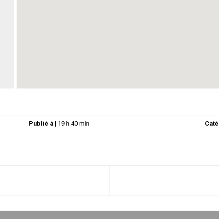
Publié à
|
19 h 40 min
Caté