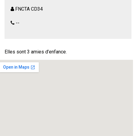
FNCTA CD34
--
Elles sont 3 amies d’enfance.
Elles pensent qu’elles se connaissent par cœur, qu’elles
sont « Comme des Sœurs ».
Quand elles se retrouvent, c’est l’occasion pour elles de
faire le point sur leurs vies : de parler d’amour, de se
moquer des tendances actuelles, de se faire des reproches
ou de s’émouvoir.
Mais, se disent-elles vraiment tout ?