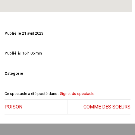
Et d’ailleurs, est-il bon de tout se dire ?
Publié le
21 avril 2023
Publié à
|
16 h 05 min
Catégorie
Ce spectacle a été posté dans .
Signet du spectacle
.
POISON
COMME DES SOEURS