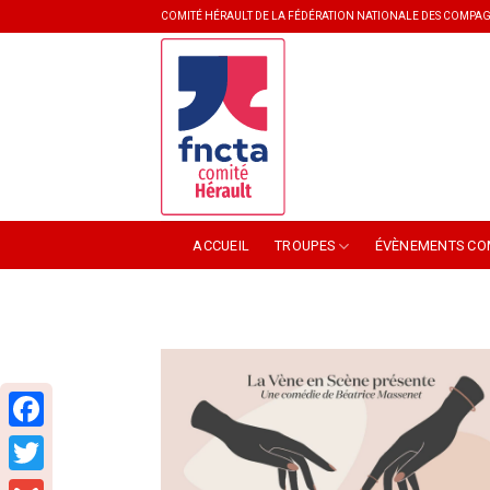
Skip
COMITÉ HÉRAULT DE LA FÉDÉRATION NATIONALE DES COMPAG
to
content
ACCUEIL
TROUPES
ÉVÈNEMENTS CO
Facebook
Twitter