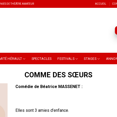
NIES DE THÉÂTRE AMATEUR
ACCUEIL
CO
MITÉ HÉRAULT
SPECTACLES
FESTIVALS
STAGES
ANNO
COMME DES SŒURS
Comédie de Béatrice MASSENET :
Elles sont 3 amies d’enfance.