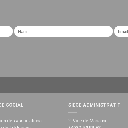
GE SOCIAL
SIEGE ADMINISTRATIF
on des associations
2, Voie de Marianne
ue de la Mosson
34980, MURLES