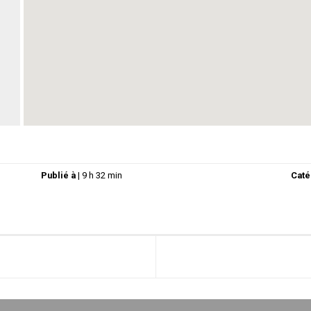
Publié à
|
9 h 32 min
Caté