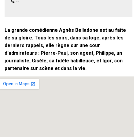
--
La grande comédienne Agnès Belladone est au faîte
de sa gloire.
Tous les soirs, dans sa loge, après les
derniers rappels, elle règne sur une cour
d’admirateurs : Pierre-Paul, son agent, Philippe, un
journaliste, Gisèle, sa fidèle habilleuse, et Igor, son
partenaire sur scène et dans la vie.
Une jeune comédienne, Anne, qu’Agnès présente
comme sa protégée et qui commence à connaître le
succès, va perturber un équilibre qui paraissait
pourtant immuable.
MISE EN SCÈNE :
PHILIPPE GUY
BETTY LIGNEREUX
AGNÈS BELLADONE
MARTINE DIET
ANNE LAUREL,
JEUNE COMÉDIENNE
CLAUDE BEDOS
IGOR BEAUSOLEIL,
PARTENAIRE
D’AGNÈS SUR SCÈNE ET DANS LA VIE