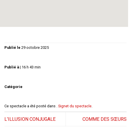
MICHEL MIFSUD
PIERRE-PAUL BRUN,
AGENT ET
PRODUCTEUR D’AGNÈS
PHILIPPE GUY
PHILIPPE MANSONNIER,
JOURNALISTE
SYLVIE FRICERO
GISÈLE,
L’HABILLEUSE
Publié le
29 octobre 2025
Publié à
|
16 h 43 min
Catégorie
Ce spectacle a été posté dans .
Signet du spectacle
.
L’ILLUSION CONJUGALE
COMME DES SŒURS