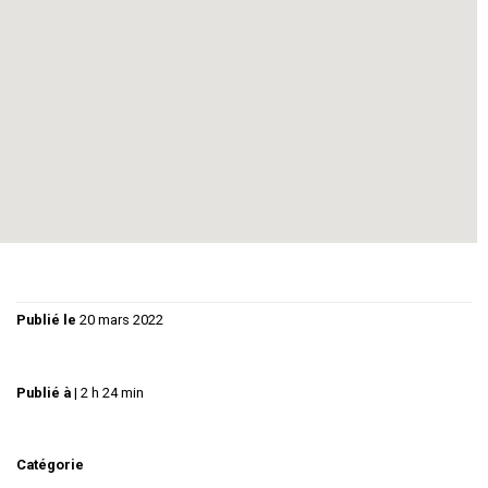
Florimond Tempie (Britannicus), Laurent Garnier (Narcisse),
Dominique Jacques (Albine), Frederic Lephay (Néron),
Vincent Perret (Burrhus), Isabelle Sibille (Junie).
Costumes : Céline Arrufat, Lumières : Michel Penalver,
maquette : Jean-roger Grais
Mise en scène : Jean-pierre Albe
Réserver :
https://beauxartstabard.fr/
Publié le
20 mars 2022
Publié à
|
2 h 24 min
Catégorie