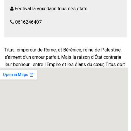
Festival la voix dans tous ses etats
0616246407
Titus, empereur de Rome, et Bérénice, reine de Palestine,
s’aiment d’un amour parfait. Mais la raison d’État contrarie
leur bonheur : entre l’Empire et les élans du cœur, Titus doit
choisir.
«Faire quelque chose de rien» : telle est l’ambition de
Racine lorsqu’il entreprend la rédaction de
Bérénice
,
dont la
«tristesse majestueuse» se déploie dans une intrigue
réduite à sa plus simple expression. Préservé de la
violence et de la mort, le déchirement des amants n’en est
que plus poignant.
Mise en scène JP ALBE