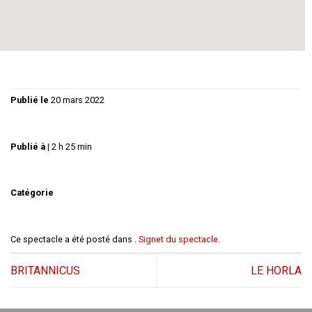
réserver :
https://beauxartstabard.fr/billetterie-en-ligne/
Publié le
20 mars 2022
Publié à
|
2 h 25 min
Catégorie
Ce spectacle a été posté dans .
Signet du spectacle
.
BRITANNICUS
LE HORLA