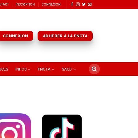
NTACT
INSCRIPTION
CONNEXION
CONNEXION
ADHÉRER À LA FNCTA
NCES
INFOS
FNCTA
SACD