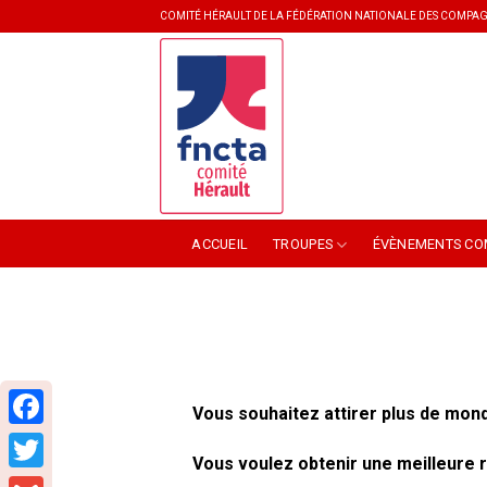
Skip
COMITÉ HÉRAULT DE LA FÉDÉRATION NATIONALE DES COMPAG
to
content
ACCUEIL
TROUPES
ÉVÈNEMENTS CO
Vous souhaitez attirer plus de mon
Facebook
Vous voulez obtenir une meilleure
Twitter