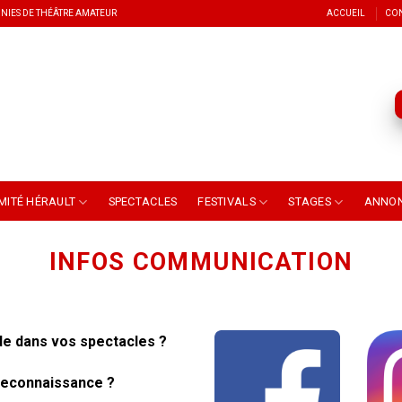
NIES DE THÉÂTRE AMATEUR
ACCUEIL
CO
MITÉ HÉRAULT
SPECTACLES
FESTIVALS
STAGES
ANNO
INFOS COMMUNICATION
de dans vos spectacles ?
 reconnaissance ?