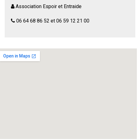
Association Espoir et Entraide
06 64 68 86 52 et 06 59 12 21 00
Comment
ça commence ????
Jérôme et Christelle, un
couple dont les finances traversent un trou d’air, ont
invité leurs meilleurs amis, Patrick et Nathalie, pour un
dîner…Mais Nathalie arrive seule, effondrée. Elle vient
d’apprendre que l’avion qui ramenait Patrick de Paris
s’est crashé en mer. Suspendus aux flashs
d’information avec leur amie, Jérôme et Christelle
apprennent incidemment à la télé une nouvelle qui va
les bouleverser. La soirée s’annonce des plus
cocasses et pleine de rebondissements… « Vendredi
13 », ça porte bonheur ou ça porte malheur
?