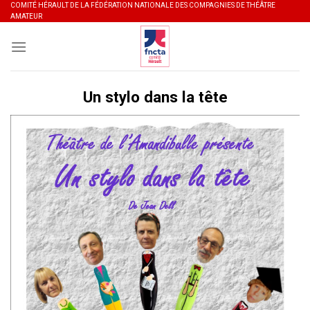
Skip
COMITÉ HÉRAULT DE LA FÉDÉRATION NATIONALE DES COMPAGNIES DE THÉÂTRE
AMATEUR
to
content
Un stylo dans la tête