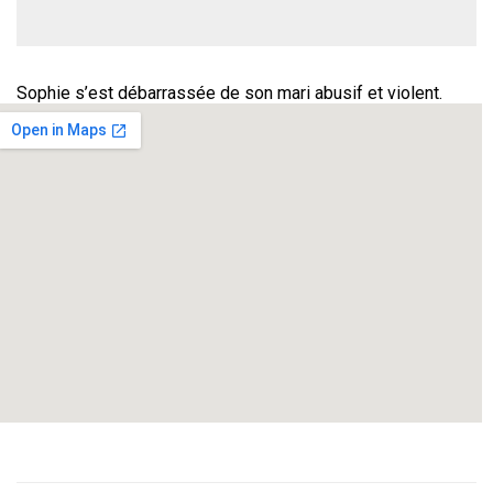
Sophie s’est débarrassée de son mari abusif et violent.
D’un coup de couteau électrique, la tête de Roger a quitté le
reste de son corps. Entre les poireaux et la brioche, Sophie
promène cet encombrant trophée qu’il faut maintenant faire
disparaître.
L’aide viendra d’une veuve au caractère bien trempé… Tel un
guide spirituel, elle prêche depuis son banc et encourage
les femmes à faire du veuvage une lutte contre la
perversité masculine.