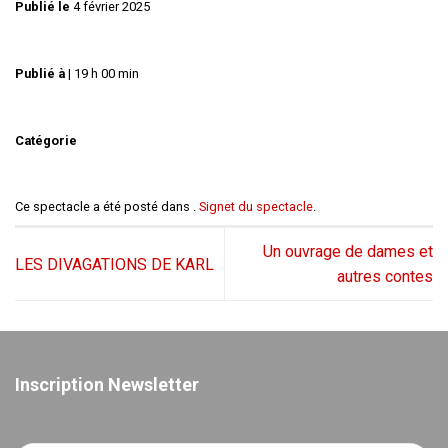
Publié le
4 février 2025
Publié à
|
19 h 00 min
Catégorie
Ce spectacle a été posté dans .
Signet du spectacle
.
Un ouvrage de dames et
LES DIVAGATIONS DE KARL
autres contes
Inscription Newsletter