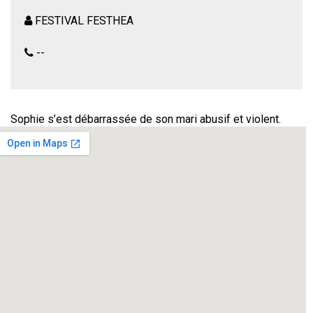
FESTIVAL FESTHEA
--
Sophie s’est débarrassée de son mari abusif et violent.
D’un coup de couteau électrique, la tête de Roger a quitté le
reste de son corps. Entre les poireaux et la brioche, Sophie
promène cet encombrant trophée qu’il faut maintenant faire
disparaître.
L’aide viendra d’une veuve au caractère bien trempé… Tel un
guide spirituel, elle prêche depuis son banc et encourage
les femmes à faire du veuvage une lutte contre la
perversité masculine.