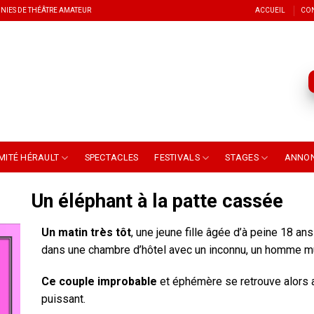
NIES DE THÉÂTRE AMATEUR
ACCUEIL
CO
MITÉ HÉRAULT
SPECTACLES
FESTIVALS
STAGES
ANNO
Un éléphant à la patte cassée
Un matin très tôt
, une jeune fille âgée d’à peine 18 ans 
dans une chambre d’hôtel avec un inconnu, un homme mû
Ce couple improbable
et éphémère se retrouve alors a
puissant.