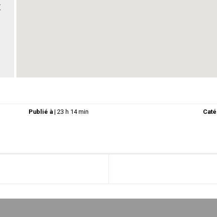
Z
Publié à
|
23 h 14 min
Caté