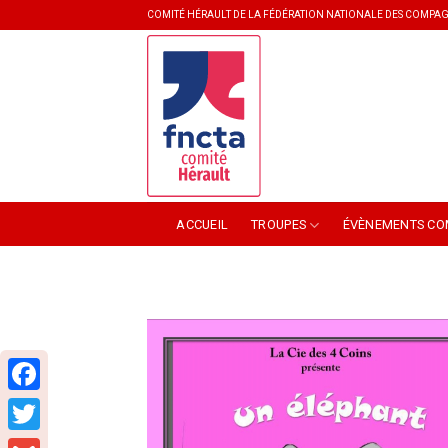
Skip
COMITÉ HÉRAULT DE LA FÉDÉRATION NATIONALE DES COMPAG
to
content
ACCUEIL
TROUPES
ÉVÈNEMENTS CO
Facebook
Twitter