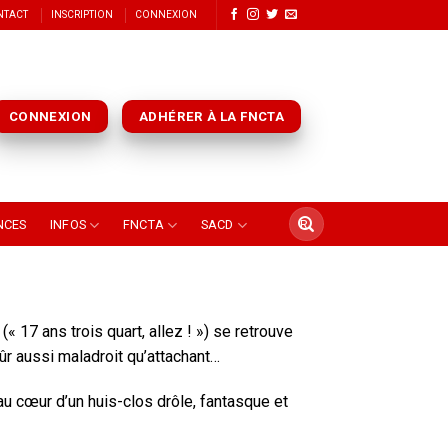
NTACT
INSCRIPTION
CONNEXION
CONNEXION
ADHÉRER À LA FNCTA
NCES
INFOS
FNCTA
SACD
(« 17 ans trois quart, allez ! ») se retrouve
r aussi maladroit qu’attachant…
u cœur d’un huis-clos drôle, fantasque et