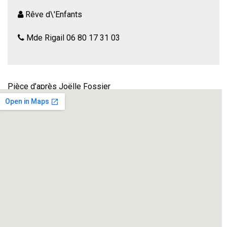
Rêve d\'Enfants
Mde Rigail 06 80 17 31 03
Pièce d’après Joëlle Fossier
Un matin très tôt, une jeune fille âgée d’à peine 18 ans (« 17
ans trois quart, allez ! ») se retrouve dans une chambre
d’hôtel avec un inconnu, un homme mûr aussi maladroit
qu’attachant…
Ce couple improbable et éphémère se retrouve alors au
cœur d’un huis-clos drôle, fantasque et puissant.
Une belle rencontre … peut-être ?!? Une histoire explosive,
à ne pas douter !