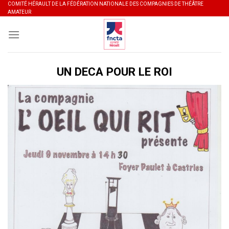
Skip
COMITÉ HÉRAULT DE LA FÉDÉRATION NATIONALE DES COMPAGNIES DE THÉÂTRE
AMATEUR
to
content
UN DECA POUR LE ROI