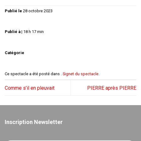
Publié le
28 octobre 2023
Publié à
|
18 h 17 min
Catégorie
Ce spectacle a été posté dans .
Signet du spectacle
.
Comme s’il en pleuvait
PIERRE après PIERRE
Inscription Newsletter