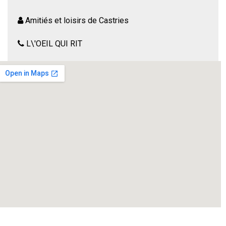
Amitiés et loisirs de Castries
L\'OEIL QUI RIT
UN DECA POUR LE ROI . Comédie de Brigitte BARDOU
Juillet 1789. Une taxe sur les attelages vient d’être votée :
une taxe de trop ! Le peuple gronde et se pare de cocardes
jaunes. Inquiet, Necker conseille au roi de sortir de son
atelier et de se montrer en se frottant aux petites gens …
Vous croyez tout savoir sur la mort de Louis XVI ? Etes
vous certains de ne pas avoir été trompés ?
Tarifs : adhérents : 5€ . non adhérents : 8€