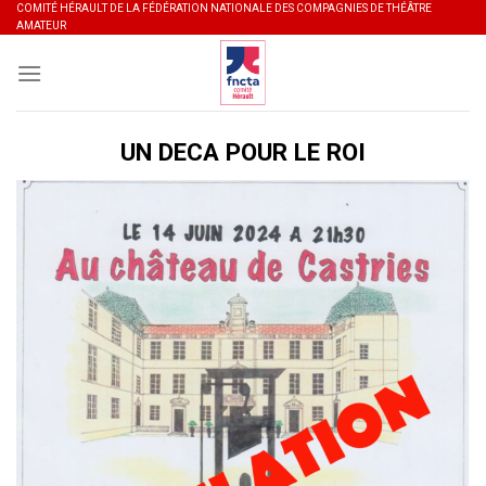
Skip
COMITÉ HÉRAULT DE LA FÉDÉRATION NATIONALE DES COMPAGNIES DE THÉÂTRE
AMATEUR
to
content
UN DECA POUR LE ROI