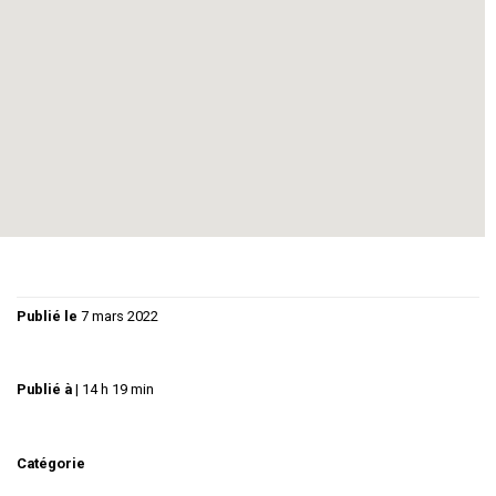
Des situations de vie qui se succèdent avec humour et
tendresse.
Entrée gratuite (chapeau) sans réservation
Contact mail : letheatredejuliette@free.fr
Site internet: http://letheatredejuliette.free.fr
Publié le
7 mars 2022
Publié à
|
14 h 19 min
Catégorie