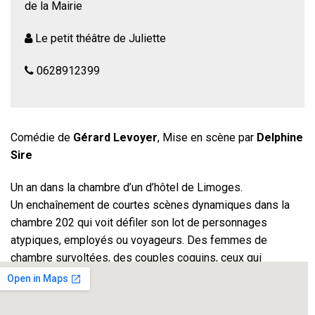
de la Mairie
Le petit théâtre de Juliette
0628912399
Comédie de
Gérard Levoyer
, Mise en scène par
Delphine
Sire
Un an dans la chambre d’un d’hôtel de Limoges.
Un enchaînement de courtes scènes dynamiques dans la
chambre 202 qui voit défiler son lot de personnages
atypiques, employés ou voyageurs. Des femmes de
chambre survoltées, des couples coquins, ceux qui
viennent au tribunal pour enfin divorcer, celle qui a (presque)
gagné au loto, celui qui est à la rue et pourtant pas un
clochard ou des amoureux attendrissants.