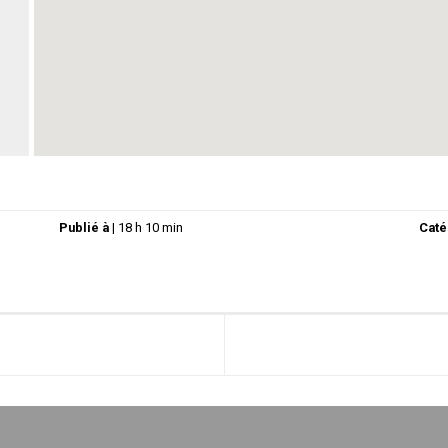
Publié à
|
18 h 10 min
Caté