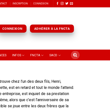
NTACT
INSCRIPTION
CONNEXION
CONNEXION
ADHÉRER À LA FNCTA
NCES
INFOS
FNCTA
SACD
ouve chez l’un des deux fils, Henri,
ette, est en retard et tout le monde l’attend.
e entreprise, est inquiet de sa prestation
ême, alors que c’est l’anniversaire de sa
rible se joue entre les deux frères que la