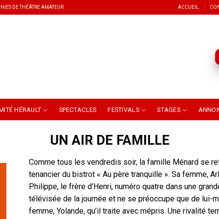
NIES DE THÉÂTRE AMATEUR
ACCUEIL
CO
MITÉ HÉRAULT
SPECTACLES
FESTIVALS
STAGES
ANNO
UN AIR DE FAMILLE
Comme tous les vendredis soir, la famille Ménard se retr
tenancier du bistrot « Au père tranquille ». Sa femme, Arl
Philippe, le frère d’Henri, numéro quatre dans une grand
télévisée de la journée et ne se préoccupe que de lui-m
femme, Yolande, qu’il traite avec mépris. Une rivalité ter