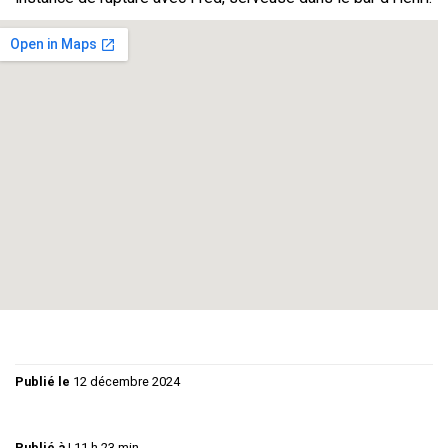
Comédie grinçante – Tout public
Durée : 1h20’
Mise en scène : Philippe Guy
Avec : Betty Lignereux – Martine Diet – Claude Bedos –
Sylvie Fricero – Badou Durand – Thierry Bongrand
Régie Lumières : Christiane Guy / Régie Son : Philippe Guy
/ Graphisme : Florence Guy
Publié le
12 décembre 2024
Publié à
|
11 h 23 min