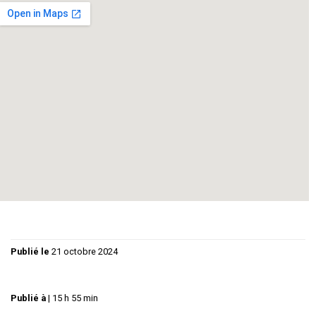
Comédie grinçante – Tout public
Durée : 1h20’
Mise en scène : Philippe Guy
Avec : Betty Lignereux – Martine Diet – Claude Bedos –
Sylvie Fricero – Badou Durand – Thierry Bongrand
Régie Lumières : Christiane Guy / Régie Son : Philippe Guy
/ Graphisme : Florence Guy
Publié le
21 octobre 2024
Publié à
|
15 h 55 min