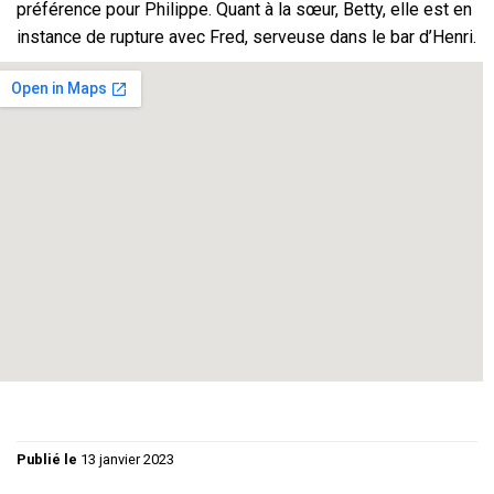
préférence pour Philippe. Quant à la sœur, Betty, elle est en
instance de rupture avec Fred, serveuse dans le bar d’Henri.
Comédie grinçante – Tout public
Durée : 1h20’
Mise en scène : Philippe Guy
Avec : Betty Lignereux – Martine Diet – Claude Bedos –
Sylvie Fricero – Badou Durand – Thierry Bongrand
Régie Lumières : Christiane Guy / Régie Son : Philippe Guy
/ Graphisme : Florence Guy
Publié le
13 janvier 2023