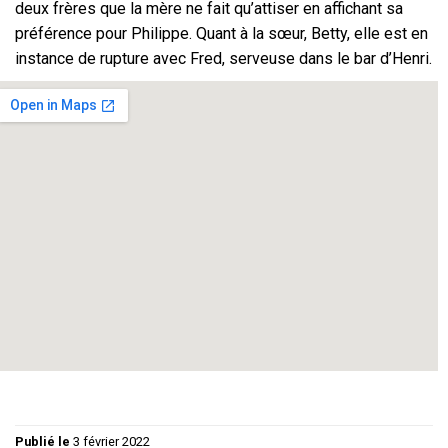
deux frères que la mère ne fait qu’attiser en affichant sa
préférence pour Philippe. Quant à la sœur, Betty, elle est en
instance de rupture avec Fred, serveuse dans le bar d’Henri.
Comédie grinçante – Tout public
Durée : 1h20’
Mise en scène : Philippe Guy
Avec : Betty Lignereux – Martine Diet – Claude Bedos –
Sylvie Fricero – Badou Durand – Thierry Bongrand
Régie Lumières : Christiane Guy / Régie Son : Philippe Guy
/ Graphisme : Florence Guy
Publié le
3 février 2022