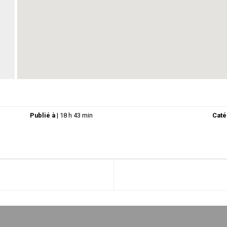
Publié à
|
18 h 43 min
Caté