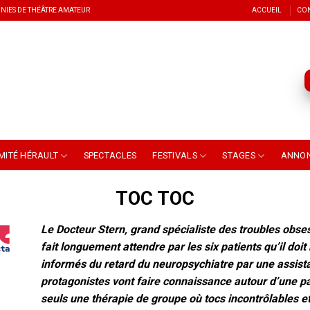
NIES DE THÉÂTRE AMATEUR
ACCUEIL
CO
MITÉ HÉRAULT
SPECTACLES
FESTIVALS
STAGES
ANNO
TOC TOC
Le Docteur Stern, grand spécialiste des troubles obse
fait longuement attendre par les six patients qu’il doit
informés du retard du neuropsychiatre par une assist
protagonistes vont faire connaissance autour d’une pa
seuls une thérapie de groupe où tocs incontrôlables et