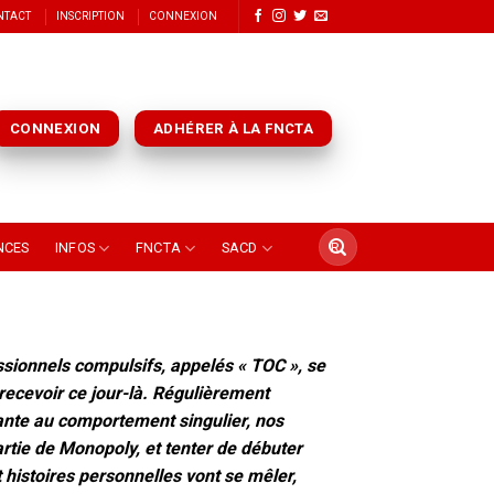
NTACT
INSCRIPTION
CONNEXION
CONNEXION
ADHÉRER À LA FNCTA
NCES
INFOS
FNCTA
SACD
ssionnels compulsifs, appelés « TOC », se
 recevoir ce jour-là.
Régulièrement
ante au comportement singulier, nos
rtie de Monopoly, et tenter de débuter
 histoires personnelles vont se mêler,