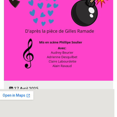
27 Avril 2025
17:00 à 18:15
(1h 15 ')
Maison Du Peuple - Balaruc-les-Bains - BALARUC-