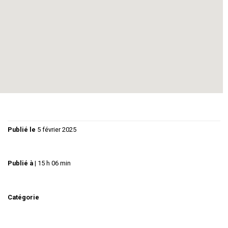
LES-BAINS
Rigolez Thau
--
Publié le
5 février 2025
Publié à
|
15 h 06 min
Catégorie