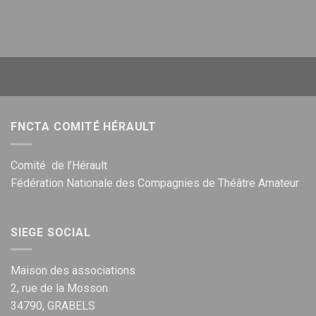
FNCTA COMITÉ HÉRAULT
Comité de l’Hérault
Fédération Nationale des Compagnies de Théâtre Amateur
SIEGE SOCIAL
Maison des associations
2, rue de la Mosson
34790, GRABELS