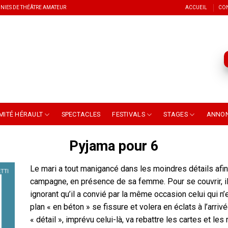
NIES DE THÉÂTRE AMATEUR
ACCUEIL
CO
MITÉ HÉRAULT
SPECTACLES
FESTIVALS
STAGES
ANNO
Pyjama pour 6
Le mari a tout manigancé dans les moindres détails afin
campagne, en présence de sa femme. Pour se couvrir, il
ignorant qu’il a convié par la même occasion celui qui n
plan « en béton » se fissure et volera en éclats à l’ar
« détail », imprévu celui-là, va rebattre les cartes et le