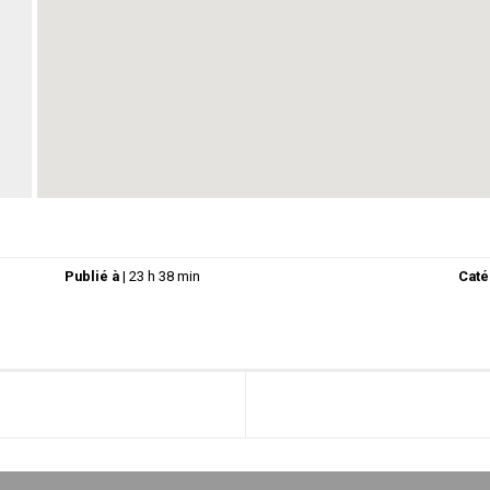
Publié à
|
23 h 38 min
Caté