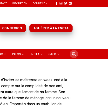
NTACT
INSCRIPTION
CONNEXION
CONNEXION
ADHÉRER À LA FNCTA
NCES
INFOS
FNCTA
SACD
 d’inviter sa maîtresse en week-end à la
 compte sur la complicité de son ami,
’est autre que l’amant de sa femme. Son
rivée de la femme de ménage, car un nouveau
s rôles. Emportés dans un tourbillon de