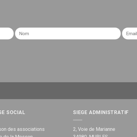
GE SOCIAL
SIEGE ADMINISTRATIF
on des associations
2, Voie de Marianne
ue de la Mosson
34980, MURLES