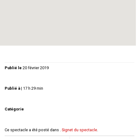
arrêtée.
Elle ne pourra repartir que de là
Public: adulte/adolescent
Publié le
20 février 2019
Publié à
|
17 h 29 min
Catégorie
Ce spectacle a été posté dans .
Signet du spectacle
.