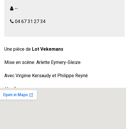
--
04 67 31 27 34
Une pièce de
Lot Vekemans
Mise en scène: Arlette Eymery-Gleize
Avec Virginie Kersaudy et Philippe Reyné
Une femme
Un homme
Ils se sont aimés
Ils se retrouvent après 5 ans de silence là où leur vie s’était