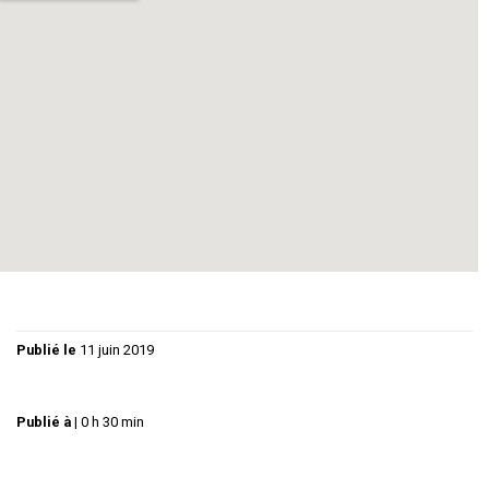
Public: adulte/adolescent
« un grand moment offert aux amateurs du spectacle
vivant »
« Il y a les gestes, les refus, les besoins, il y a les mots
violents assenés, et des silences… surtout des silences. Des
silences dans lesquels passent tout ce que les mots ne
pourront, ne voudront jamais dire »
Publié le
11 juin 2019
Publié à
|
0 h 30 min