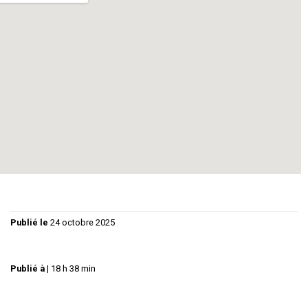
Dix ans plus tard, ils se retrouvent… Ils vont se parler… Enfin
!
La pièce a fait l’Ouverture du Festival d’Onet le Château et a
reçu le Prix du Public au Festival de Sauveterre 2024
« Ne craignez pas le sujet difficile, le talent des comédiens
et de la metteure en scène vous feront aimer cette pièce
de théâtre intelligente et sensible » Guy-Michel Carbou
10/11/2024
Publié le
24 octobre 2025
Publié à
|
18 h 38 min