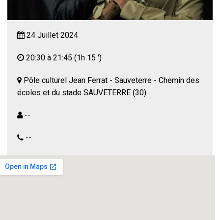
24 Juillet 2024
20:30 à 21:45
(1h 15 ')
Pôle culturel Jean Ferrat - Sauveterre - Chemin des
écoles et du stade SAUVETERRE (30)
--
--
POISON de l’auteur néerlandaise Lot Vekemans
« A la suite d’un drame vécu ensemble, un homme et
une femme n’ont pas pris le même chemin. Lui, a choisi