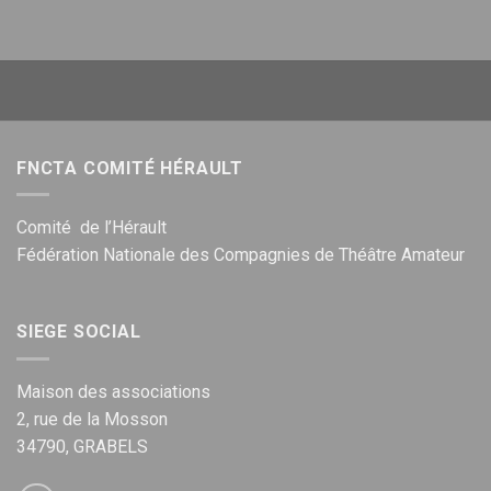
FNCTA COMITÉ HÉRAULT
Comité de l’Hérault
Fédération Nationale des Compagnies de Théâtre Amateur
SIEGE SOCIAL
Maison des associations
2, rue de la Mosson
34790, GRABELS