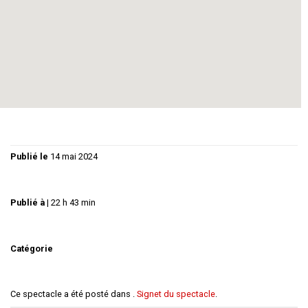
de partir. Elle, est restée avec tout son chagrin. Dix
ans plus tard, ils se retrouvent… Ils vont se parler…
Enfin ! »
Une pièce humaine, touchante et pudique qui a obtenu
le Prix du Public au Festival de Sauveterre 2024
Publié le
14 mai 2024
Publié à
|
22 h 43 min
Catégorie
Ce spectacle a été posté dans .
Signet du spectacle
.