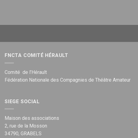
FNCTA COMITÉ HÉRAULT
Comité de l’Hérault
Fédération Nationale des Compagnies de Théâtre Amateur
SIEGE SOCIAL
Maison des associations
2, rue de la Mosson
34790, GRABELS