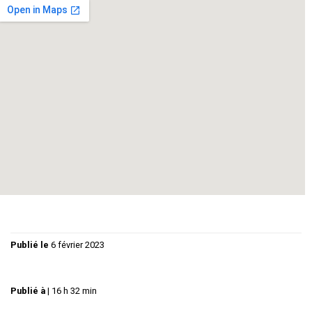
Qui est Pierre ? Que fait-il là ? De quoi l’accuse-t-on ?
Et qui est sa femme ? Que nous cache-t-elle ?
Est-il possible qu’il ne se souvienne pas…?
Teaser ci-dessous :
https://youtu.be/4pnfoneuDBU
Publié le
6 février 2023
Publié à
|
16 h 32 min