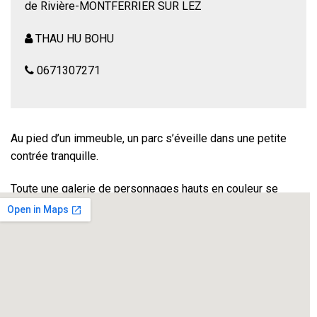
de Rivière-MONTFERRIER SUR LEZ
THAU HU BOHU
0671307271
Au pied d’un immeuble, un parc s’éveille dans une petite
contrée tranquille.
Toute une galerie de personnages hauts en couleur se
croisent pour nous raconter une symphonie de l’époque.
Un spectacle qui dévoile une certaine idée de l’absurdité
humaine, une épopée fantaisiste où l’humour, la poésie,
l’imaginaire se rejoignent dans une mise en scène
décapante et joyeuse.