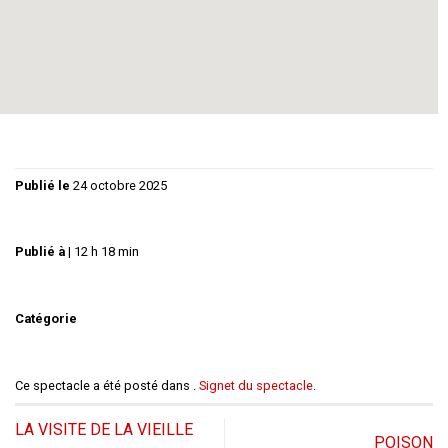
Une comédie douce amère sur les travers de l’ âme
humaine.
Tout public : durée 1h30.
Publié le
24 octobre 2025
Publié à
|
12 h 18 min
Catégorie
Ce spectacle a été posté dans .
Signet du spectacle
.
LA VISITE DE LA VIEILLE
POISON