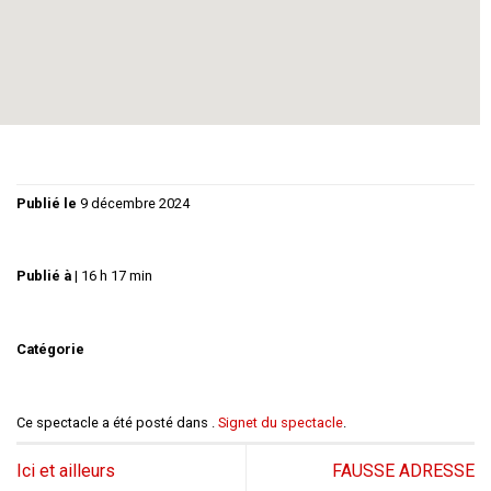
Une comédie douce amère sur les travers de l’ âme
humaine.
Tout public : durée 1h30.
Publié le
9 décembre 2024
Publié à
|
16 h 17 min
Catégorie
Ce spectacle a été posté dans .
Signet du spectacle
.
Ici et ailleurs
FAUSSE ADRESSE