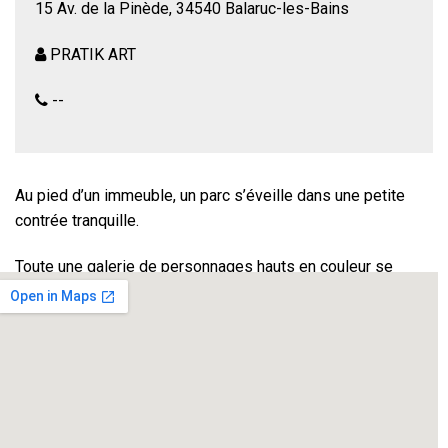
15 Av. de la Pinède, 34540 Balaruc-les-Bains
PRATIK ART
--
Au pied d’un immeuble, un parc s’éveille dans une petite
contrée tranquille.
Toute une galerie de personnages hauts en couleur se
croisent pour nous raconter une symphonie de l’époque.
Un spectacle qui dévoile une certaine idée de l’absurdité
humaine, une épopée fantaisiste où l’humour, la poésie,
l’imaginaire se rejoignent dans une mise en scène
décapante et joyeuse.