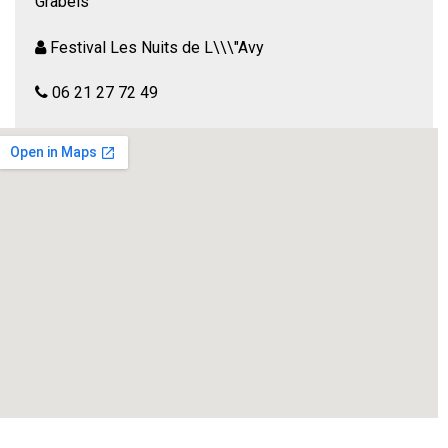
Grabels
Festival Les Nuits de L\\\"Avy
06 21 27 72 49
Cette tribu de 3 femmes vit harmonieusement dans une
grotte, manifestant un certain ‘appétit’ pour les hommes
qu’elles appellent affectueusement ‘tuyau’.
L’arrivée inopinée de 3 autres personnages, va
irrémédiablement bouleverser leur univers et provoquer
des changements en cascade entre conflits et ajustements
divers… sans oublier une curiosité insatiable de la vie et
une générosité sans failles.